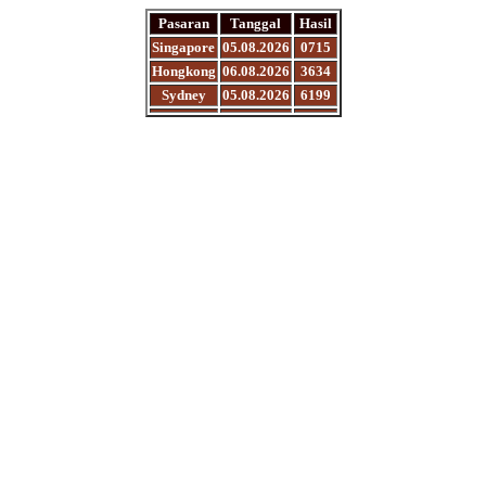
Pasaran
Tanggal
Hasil
Singapore
05.08.2026
0715
Hongkong
06.08.2026
3634
Sydney
05.08.2026
6199