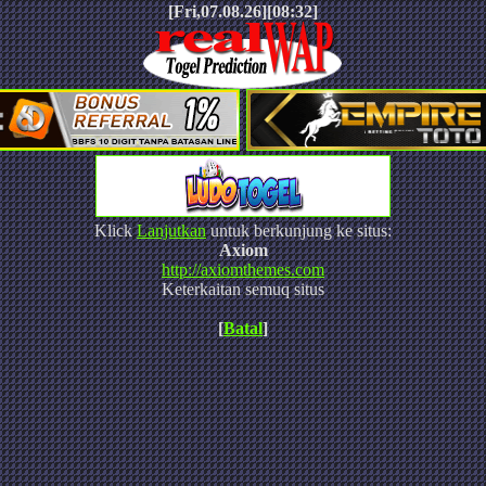
[Fri,07.08.26][08:32]
Klick
Lanjutkan
untuk berkunjung ke situs:
Axiom
http://axiomthemes.com
Keterkaitan semuq situs
[
Batal
]