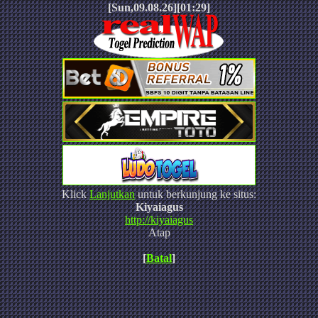
[Sun,09.08.26][01:29]
Klick
Lanjutkan
untuk berkunjung ke situs:
Kiyaiagus
http://kiyaiagus
Atap
[
Batal
]